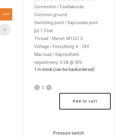
Connection / Csatlakozás:
Common ground
HUF
Switching point / Kapcsolási pont:
[p] 1.3 bar
Thread / Menet: M12x1.5
Voltage / Feszültség: 6 - 24V
Max load / Kapcsolható
teljesítmény: 0.5A @ 30V
1 in stock (can be backordered)
Add to cart
Pressure switch