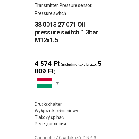
Transmitter
,
Pressure sensor
,
Pressure switch
38 0013 27 071 Oil
pressure switch 1.3bar
M12x1.5
4 574
Ft
5
(including tax / bruttó:
809
Ft
)
Druckschalter
Wyłącznik ciśnieniowy
Tlakový spínač
Реле давления
Connector / Csatlakozó: DIN 6.3