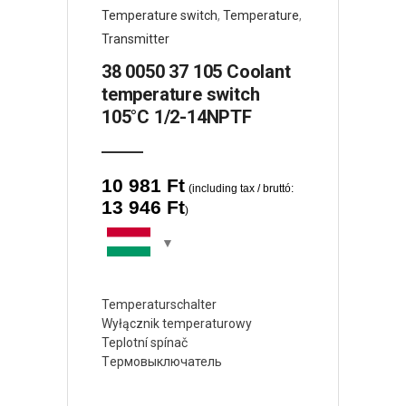
Temperature switch
,
Temperature
,
Transmitter
38 0050 37 105 Coolant
temperature switch
105°C 1/2-14NPTF
10 981
Ft
(including tax / bruttó:
13 946
Ft
)
Temperaturschalter
Wyłącznik temperaturowy
Teplotní spínač
Tермовыключатель