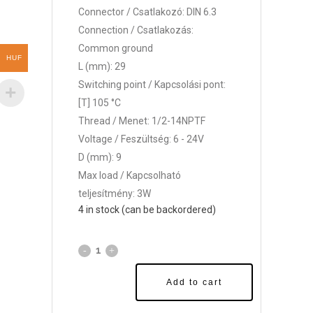
Connector / Csatlakozó: DIN 6.3
Connection / Csatlakozás:
Common ground
HUF
L (mm): 29
Switching point / Kapcsolási pont:
[T] 105 °C
Thread / Menet: 1/2-14NPTF
Voltage / Feszültség: 6 - 24V
D (mm): 9
Max load / Kapcsolható
teljesítmény: 3W
4 in stock (can be backordered)
Add to cart